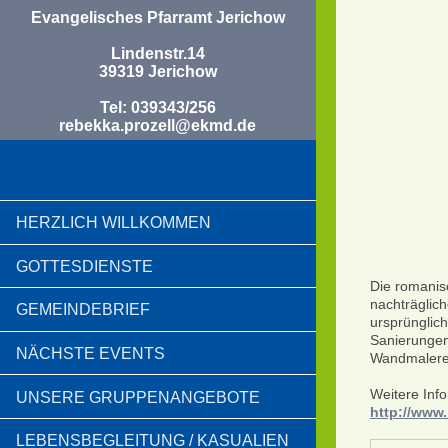
Evangelisches Pfarramt Jerichow
Lindenstr.14
39319 Jerichow
Tel: 039343/256
rebekka.prozell@ekmd.de
HERZLICH WILLKOMMEN
GOTTESDIENSTE
Die romanisc
nachträglic
GEMEINDEBRIEF
ursprünglic
Sanierungen
NÄCHSTE EVENTS
Wandmalerei
Weitere Info
UNSERE GRUPPENANGEBOTE
http://www.
LEBENSBEGLEITUNG / KASUALIEN