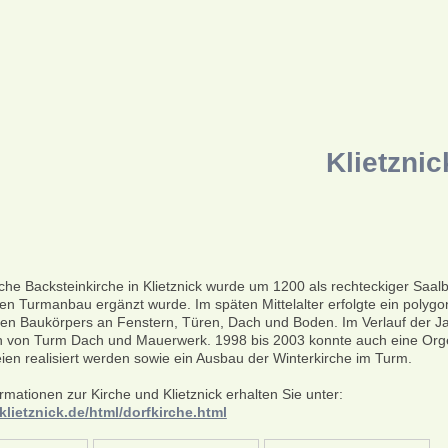
Klietznic
he Backsteinkirche in Klietznick wurde um 1200 als rechteckiger Saalb
hen Turmanbau ergänzt wurde. Im späten Mittelalter erfolgte ein polyg
hen Baukörpers an Fenstern, Türen, Dach und Boden. Im Verlauf der J
 von Turm Dach und Mauerwerk. 1998 bis 2003 konnte auch eine Orge
en realisiert werden sowie ein Ausbau der Winterkirche im Turm.
rmationen zur Kirche und Klietznick erhalten Sie unter:
klietznick.de/html/dorfkirche.html