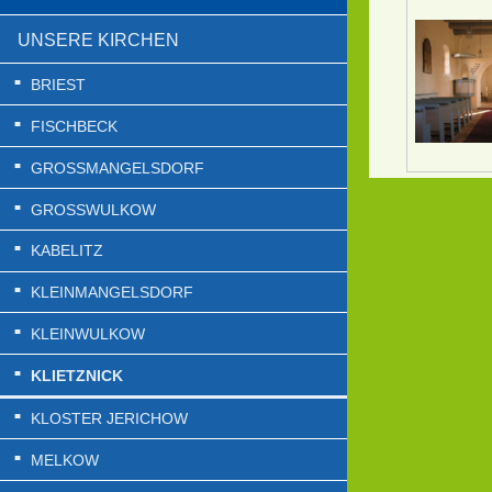
UNSERE KIRCHEN
BRIEST
FISCHBECK
GROSSMANGELSDORF
GROSSWULKOW
KABELITZ
KLEINMANGELSDORF
KLEINWULKOW
KLIETZNICK
KLOSTER JERICHOW
MELKOW