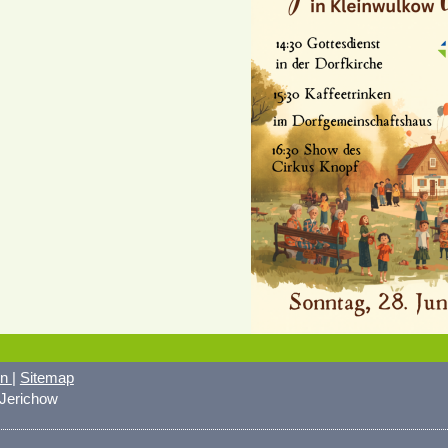
on
|
Sitemap
 Jerichow