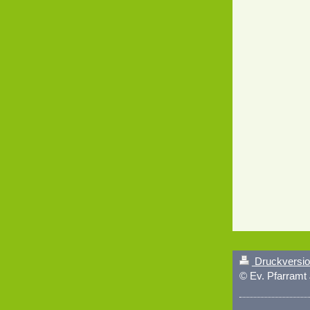
Druckversi
© Ev. Pfarramt